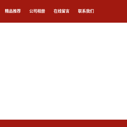
精品推荐
公司相册
在线留言
联系我们