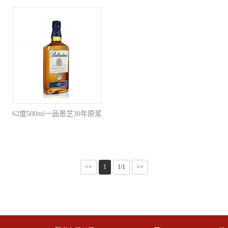
62度500ml一品景芝30年原浆
<<
1
1/1
>>