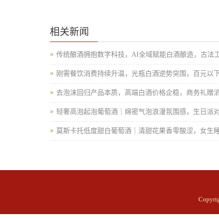
相关新闻
传统酿酒拥抱数字科技，AI全域赋能白酒酿造，古法
刚需餐饮消费持续升温，光瓶白酒逆势突围，百元以
去泡沫回归产品本质，高端白酒价格企稳，商务礼赠
轻奢高泡起泡葡萄酒｜绵密气泡浪漫氛围感，生日派
莫斯卡托低度甜白葡萄酒｜清甜花果香零酸涩，女生
Copyr