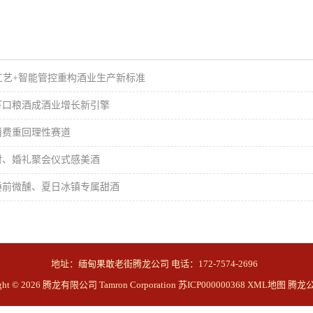
工艺+智能管控重构酒业生产新标准
下口粮酒成酒业增长新引擎
消费重回理性赛道
对、婚礼聚会仪式感美酒
睡前微醺、夏日冰镇专属甜酒
地址：缅甸果敢老街腾龙公司 电话：172-7574-2696
ight © 2026 腾龙有限公司 Tamron Corporation
苏ICP000000368
XML地图
腾龙